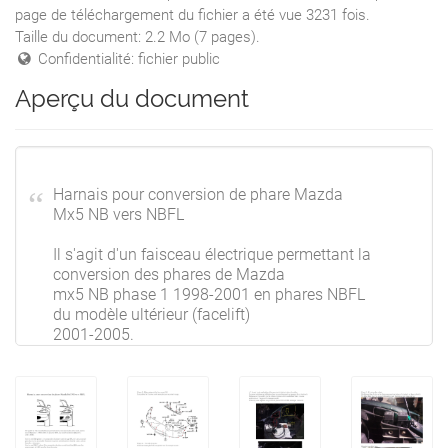
page de téléchargement du fichier a été vue 3231 fois.
Taille du document: 2.2 Mo (7 pages).
Confidentialité: fichier public
Aperçu du document
Harnais pour conversion de phare Mazda
Mx5 NB vers NBFL
Il s'agit d'un faisceau électrique permettant la
conversion des phares de Mazda
mx5 NB phase 1 1998-2001 en phares NBFL
du modèle ultérieur (facelift)
2001-2005.
Sur les mx5 NB phase1, les ampoules de
phare sont de type H4, soit une ampoule
par phare avec un double filament et qui est
soit allumé en feux de route, soit en
feux de croisement.