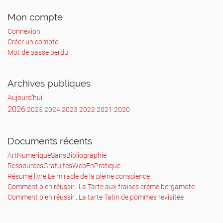
présente, Il est conseillé de la placer
par-dessous.
Mon compte
Soit comme le montre cette photo :
Connexion
Après serrage, le travail est terminé !
Créer un compte
Mot de passe perdu
Tester vos phares, à l’allumage des feux de
route, vos croisements resteront
allumés :
Archives publiques
Aujourd'hui
2026
2025
2024
2023
2022
2021
2020
Documents récents
ArtNumeriqueSansBibliographie
RessourcesGratuitesWebEnPratique
Résumé livre Le miracle de la pleine conscience
Comment bien réussir...La Tarte aux fraises crème bergamote
Comment bien réussir...La tarte Tatin de pommes revisitée