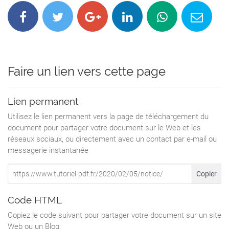
Etape 2 – Pose du faisceau
Cheminement général à respecter sur le
masque avant :
/!\ Avant toute opération, déconnecter la
Faire un lien vers cette page
batterie dans le coffre.
La pose du faisceau s’effectue donc en
positionnant en premier l’extrémité du
Lien permanent
faisceau en passant la partie relais et prises
côté conducteur dans la zone
Utilisez le lien permanent vers la page de téléchargement du
entourée en rouge sur le masque avant.
document pour partager votre document sur le Web et les
Puis en jaune repasse les prises de phare HB3
réseaux sociaux, ou directement avec un contact par e-mail ou
et HB4 ainsi que la masse.
messagerie instantanée
Etape 3 - Fixation des relais
Ils doivent être fixés sur le cloisonnement qui
Copier
sépare la boite à air (voir photo).
Vis tête plate et écrou en petit diamètre non
Code HTML
fournis seront nécessaires.
Copiez le code suivant pour partager votre document sur un site
Résultat une fois fixé :
Web ou un Blog: