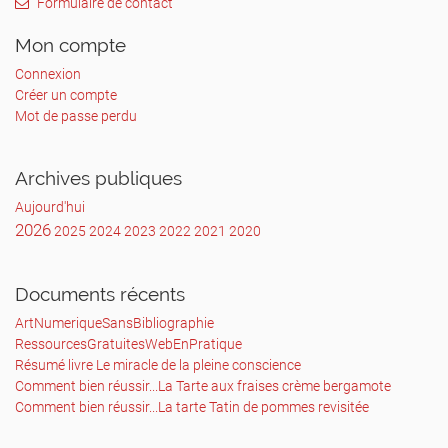
Formulaire de contact
à multicouches de microfibres:
La pénurie de masques FFP2 et l’abondance
Mon compte
de temps libre m’a poussé à rechercher une
solution alternative qui
Connexion
pourrait aider les soignants en première ligne
Créer un compte
à se protéger mieux qu’avec une simple
Mot de passe perdu
bavette chirurgicale.
Il a donc fallu faire une recherche de
composition des masques chirurgicaux et
Archives publiques
FFP2 et trouver une matière
Aujourd'hui
première similaire et facilement disponible.
2026
2025
2024
2023
2022
2021
2020
Les caractéristiques du tissu utilisé pour la
fabrication des sacs aspirateur à microfibres
(3 couches exple : Hepaflo)
Documents récents
semblent similaires en pouvoir de filtration de
celles du tissu utilisé pour la fabrication des
ArtNumeriqueSansBibliographie
FFP2.
RessourcesGratuitesWebEnPratique
Résumé livre Le miracle de la pleine conscience
Ce sac aspirateur à microfibres a une
Comment bien réussir...La Tarte aux fraises crème bergamote
efficacité de filtration infiniment supérieure à
Comment bien réussir...La tarte Tatin de pommes revisitée
un sac papier
standard notamment sur des particules de