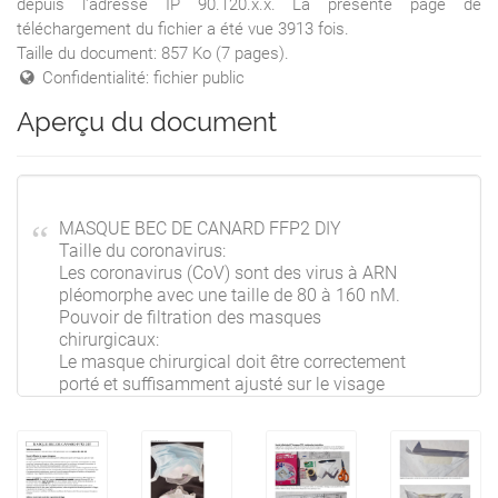
depuis l'adresse IP 90.120.x.x. La présente page de
téléchargement du fichier a été vue 3913 fois.
Taille du document: 857 Ko (7 pages).
Confidentialité: fichier public
Aperçu du document
MASQUE BEC DE CANARD FFP2 DIY
Taille du coronavirus:
Les coronavirus (CoV) sont des virus à ARN
pléomorphe avec une taille de 80 à 160 nM.
Pouvoir de filtration des masques
chirurgicaux:
Le masque chirurgical doit être correctement
porté et suffisamment ajusté sur le visage
pour qu’il soit le plus
occlusif possible.
Les virus, y compris le coronavirus peuvent
facilement passer à travers ces barrières.
Plusieurs études ont même